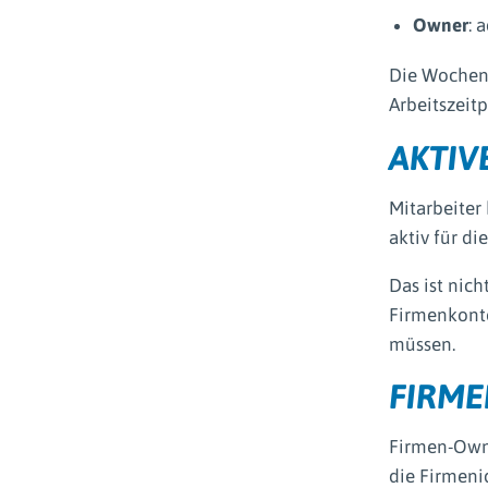
Owner
: 
Die Wochens
Arbeitszeit
AKTIV
Mitarbeiter 
aktiv für di
Das ist nic
Firmenkonte
müssen.
FIRME
Firmen-Ow
die Firmenid