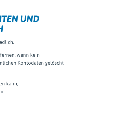
NTEN UND
H
edlich.
tfernen, wenn kein
önlichen Kontodaten gelöscht
en kann,
ür: