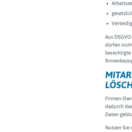
Arbeitsz
gesetzli
Verteidig
Aus DSGVO-S
dürfen nich
berechtigte
firmenbezog
MITAR
LÖSC
Firmen-Owne
dadurch das
Daten gelös
Nutzen Sie 