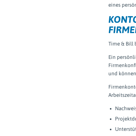
eines persön
KONT
FIRME
Time & Bill
Ein persönl
Firmenkonfl
und können 
Firmenkonte
Arbeitszeit
Nachweis 
Projekt
Unterstü