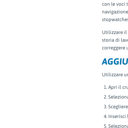
con le voci 
navigazione
stopwatches,
Utilizzare i
storia di la
correggere 
AGGIU
Utilizzare u
Apri il cr
Seleziona
Sceglier
Inserisci 
Seleziona