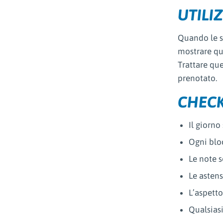
UTILI
Quando le s
mostrare qua
Trattare que
prenotato.
CHECK
Il giorno
Ogni blo
Le note s
Le asten
L’aspetto
Qualsiasi