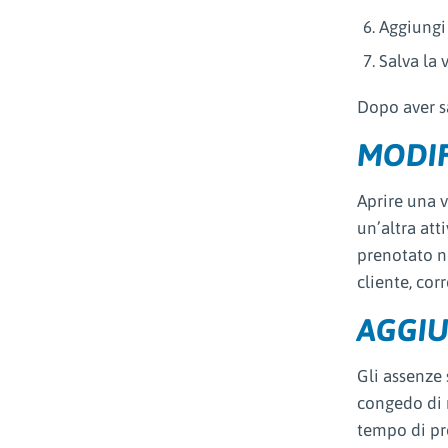
Aggiungi 
Salva la 
Dopo aver sa
MODIF
Aprire una v
un’altra att
prenotato no
cliente, cor
AGGIU
Gli assenze 
congedo di m
tempo di pr