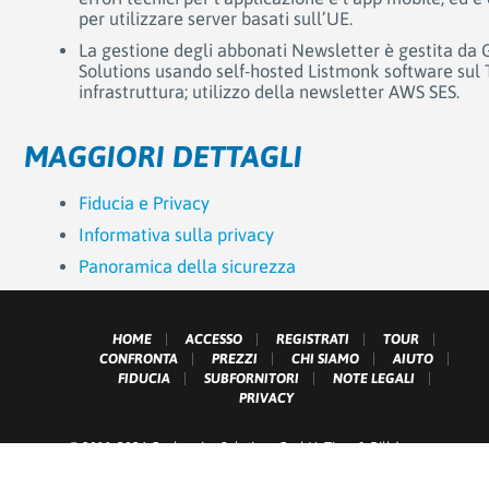
per utilizzare server basati sull’UE.
La gestione degli abbonati Newsletter è gestita da
Solutions usando self-hosted Listmonk software sul 
infrastruttura; utilizzo della newsletter AWS SES.
MAGGIORI DETTAGLI
Fiducia e Privacy
Informativa sulla privacy
Panoramica della sicurezza
HOME
ACCESSO
REGISTRATI
TOUR
CONFRONTA
PREZZI
CHI SIAMO
AIUTO
FIDUCIA
SUBFORNITORI
NOTE LEGALI
PRIVACY
© 2011-2026 Grobmeier Solutions GmbH. Time & Bill è un
marchio di fabbrica Grobmeier Solutions GmbH. Tutti i diritti