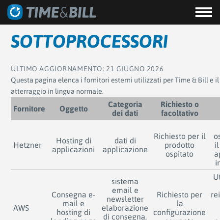
SOTTOPROCESSORI
ULTIMO AGGIORNAMENTO: 21 GIUGNO 2026
Questa pagina elenca i fornitori esterni utilizzati per Time & Bill e il 
atterraggio in lingua normale.
Categoria
Richiesto o
Fornitore
Oggetto
dei dati
facoltativo
Richiesto per il
o
Hosting di
dati di
Hetzner
prodotto
i
applicazioni
applicazione
ospitato
a
i
U
sistema
email e
Consegna e-
Richiesto per
re
newsletter
mail e
la
AWS
elaborazione
hosting di
configurazione
di consegna,