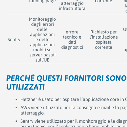
landing page
corrente
n
atterraggio
l
infrastruttura
Monitoraggio
degli errori
delle
U
errore
Richiesto per
applicazioni
tecnico e
l’installazione
Sentry
e delle
dati
ospitata
applicazioni
diagnostici
corrente
mobili su
a
server basati
sull’UE
PERCHÉ QUESTI FORNITORI SONO
UTILIZZATI
Hetzner è usato per ospitare l’applicazione core in
AWS viene utilizzato per la consegna e-mail e la pag
atterraggio.
Sentry viene utilizzato per il monitoraggio e la diag
errori tecnici per l’applicazione e l’app mobile, ed è