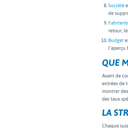
Société
e
de suppr
Fahrten
retour, l
Budget
ex
l’aperçu 
QUE M
Avant de com
entrées de t
montrer des 
des taux spé
LA ST
Chaque suje