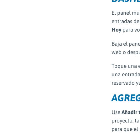
El panel mue
entradas del
Hoy
para vol
Baja el pane
web o despu
Toque una e
una entrada 
reservado y
AGREG
Use
Añadir 
proyecto, ta
para que el 