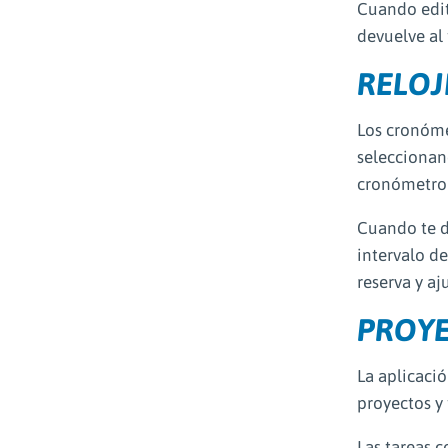
Cuando edita
devuelve al 
RELOJ
Los cronóme
seleccionan
cronómetro
Cuando te d
intervalo de
reserva y aj
PROYE
La aplicació
proyectos y 
Las tareas 