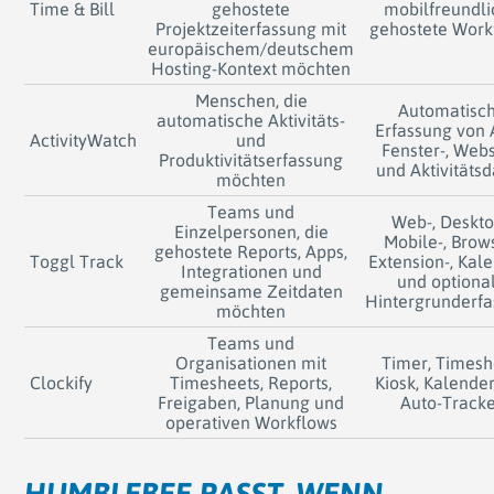
Time & Bill
gehostete
mobilfreundl
Projektzeiterfassung mit
gehostete Work
europäischem/deutschem
Hosting-Kontext möchten
Menschen, die
Automatisc
automatische Aktivitäts-
Erfassung von 
ActivityWatch
und
Fenster-, Webs
Produktivitätserfassung
und Aktivitäts
möchten
Teams und
Web-, Deskto
Einzelpersonen, die
Mobile-, Brow
gehostete Reports, Apps,
Toggl Track
Extension-, Kal
Integrationen und
und optiona
gemeinsame Zeitdaten
Hintergrunderf
möchten
Teams und
Organisationen mit
Timer, Timesh
Clockify
Timesheets, Reports,
Kiosk, Kalende
Freigaben, Planung und
Auto-Track
operativen Workflows
HUMBLEBEE PASST, WENN