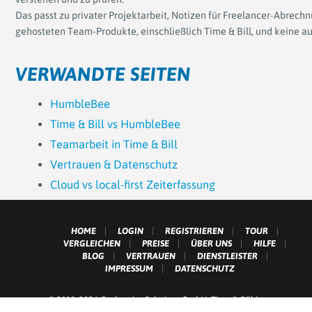
Das passt zu privater Projektarbeit, Notizen für Freelancer-Abre
gehosteten Team-Produkte, einschließlich Time & Bill, und keine au
VERWANDTE SEITEN
HumbleBee
Time & Bill vs HumbleBee
Teamarbeit in Time & Bill
Vertrauen & Datenschutz
Cloud vs local-first Zeiterfassung
HOME
LOGIN
REGISTRIEREN
TOUR
VERGLEICHEN
PREISE
ÜBER UNS
HILFE
BLOG
VERTRAUEN
DIENSTLEISTER
IMPRESSUM
DATENSCHUTZ
© 2011-2026 Grobmeier Solutions GmbH. Time & Bill ist