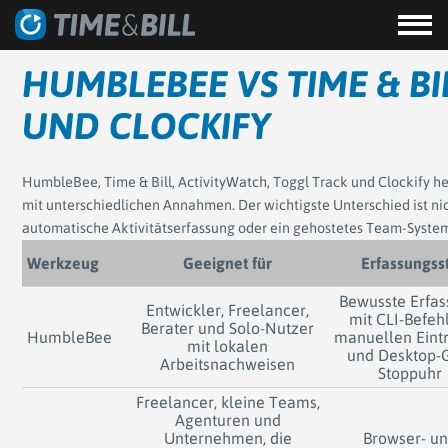
HUMBLEBEE VS TIME & BI
UND CLOCKIFY
HumbleBee, Time & Bill, ActivityWatch, Toggl Track und Clockify hel
mit unterschiedlichen Annahmen. Der wichtigste Unterschied ist nic
automatische Aktivitätserfassung oder ein gehostetes Team-Syste
Werkzeug
Geeignet für
Erfassungsst
Bewusste Erfa
Entwickler, Freelancer,
mit CLI-Befeh
Berater und Solo-Nutzer
HumbleBee
manuellen Eint
mit lokalen
und Desktop-
Arbeitsnachweisen
Stoppuhr
Freelancer, kleine Teams,
Agenturen und
Unternehmen, die
Browser- u