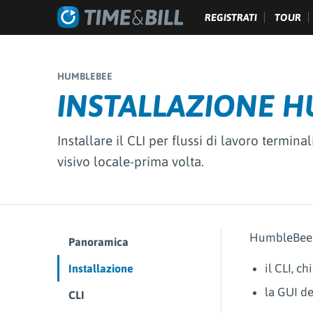
REGISTRATI
TOUR
HUMBLEBEE
INSTALLAZIONE 
Installare il CLI per flussi di lavoro termin
visivo locale-prima volta.
HumbleBee n
Panoramica
il CLI, c
Installazione
la GUI d
CLI