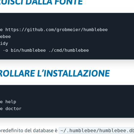
UISCI DALLA FONTE
ebee

idy

 
-o
OLLARE L’INSTALLAZIONE
e 
predefinito del database è
~/.humblebee/humblebee.d