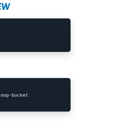
EW
coop-bucket