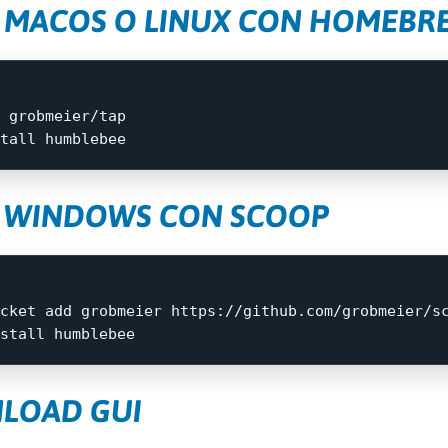
U MACOS O LINUX CON HOMEBR
 grobmeier/tap

tall 
U WINDOWS CON SCOOP
cket
add
grobmeier
https://github.com/grobmeier/s
stall
humblebee
LOAD GUI