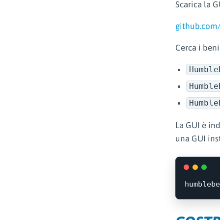
Scarica la G
github.com
Cerca i ben
Humble
Humble
Humble
La GUI è ind
una GUI inst