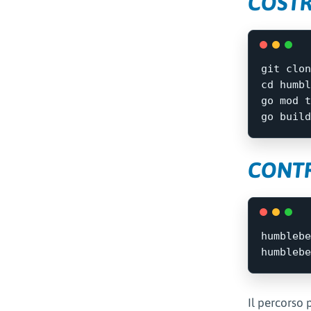
COSTR
cd 
humbl
go mod t
go build
CONTR
humblebe
Il percorso 