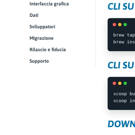
CLI S
Interfaccia grafica
Dati
Sviluppatori
brew tap
Migrazione
brew 
ins
Rilascio e fiducia
Supporto
CLI S
scoop
bu
scoop
in
DOWN