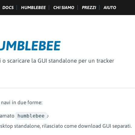
DOCS
HUMBLEBEE
CHI SIAMO
PREZZI
AIUTO
HUMBLEBEE
ali o scaricare la GUI standalone per un tracker
avi in due forme:
hiamato
♪
humblebee
esktop standalone, rilasciato come download GUI separati.