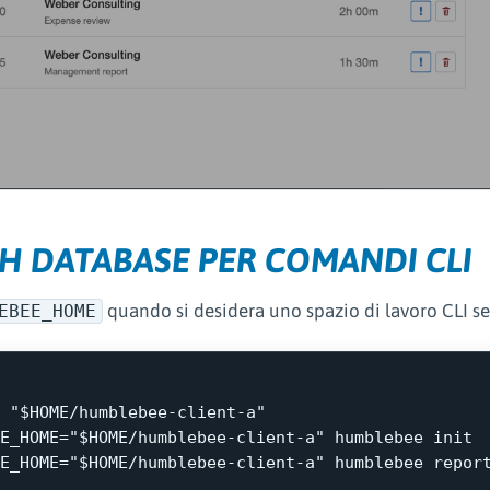
H DATABASE PER COMANDI CLI
quando si desidera uno spazio di lavoro CLI se
EBEE_HOME
"
$HOME
/humblebee-client-a"
E_HOME
=
"
$HOME
/humblebee-client-a"
E_HOME
=
"
$HOME
/humblebee-client-a"