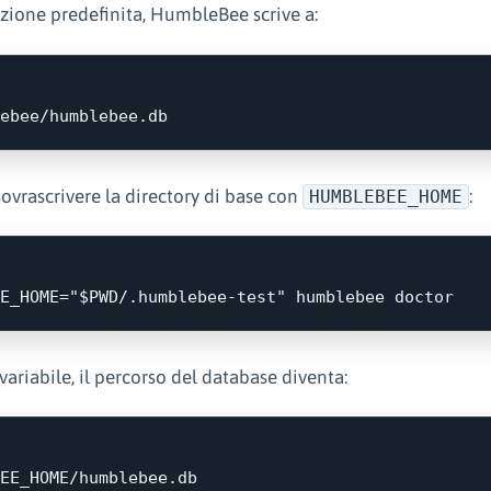
zione predefinita, HumbleBee scrive a:
sovrascrivere la directory di base con
:
HUMBLEBEE_HOME
E_HOME
=
"
$PWD
/.humblebee-test"
ariabile, il percorso del database diventa: