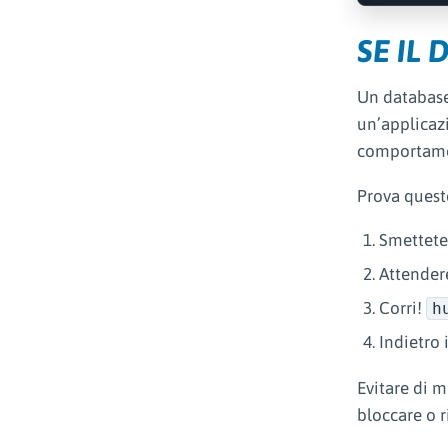
SE IL
Un database 
un’applicaz
comportamen
Prova quest
Smettete
Attender
Corri!
h
Indietro 
Evitare di m
bloccare o r