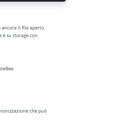
ancora il file aperto,
e è su storage con
bleBee.
ncronizzazione che può