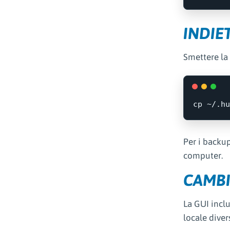
INDIE
Smettere la 
cp
Per i backu
computer.
CAMBI
La GUI inclu
locale diver