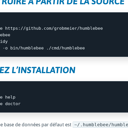
RUIRE À PARTIR DE LA SOURCE
ebee

idy

 
-o
IEZ L’INSTALLATION
e 
e base de données par défaut est
~/.humblebee/humbl