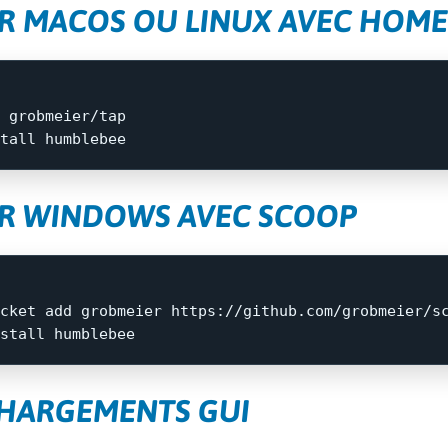
UR MACOS OU LINUX AVEC HOM
 grobmeier/tap

tall 
UR WINDOWS AVEC SCOOP
cket
add
grobmeier
https://github.com/grobmeier/s
stall
humblebee
HARGEMENTS GUI