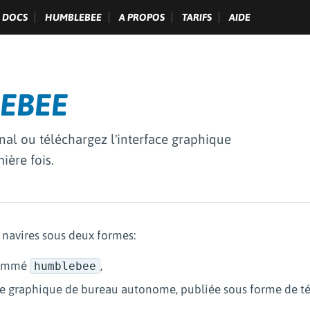
DOCS
HUMBLEBEE
A PROPOS
TARIFS
AIDE
LEBEE
inal ou téléchargez l'interface graphique
ière fois.
avires sous deux formes:
nommé
,
humblebee
ace graphique de bureau autonome, publiée sous forme de t