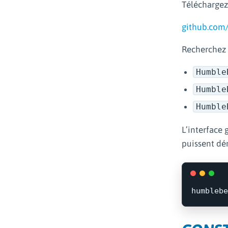
Téléchargez 
github.com
Recherchez
Humble
Humble
Humble
L’interface 
puissent dém