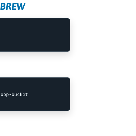
EBREW
coop-bucket