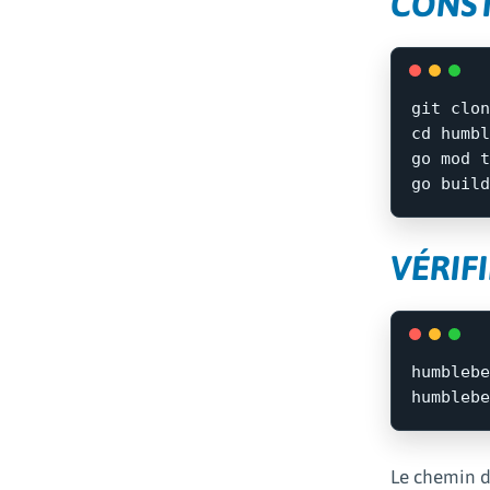
CONST
cd 
humbl
go mod t
go build
VÉRIF
humblebe
Le chemin d