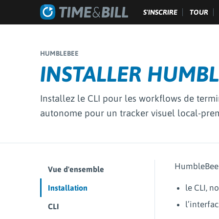
S'INSCRIRE
TOUR
HUMBLEBEE
INSTALLER HUMB
Installez le CLI pour les workflows de term
autonome pour un tracker visuel local-prem
HumbleBee n
Vue d'ensemble
le CLI, 
Installation
l’interf
CLI