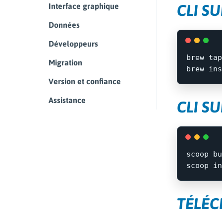
CLI S
Interface graphique
Données
Développeurs
brew tap
Migration
brew 
ins
Version et confiance
Assistance
CLI S
scoop
bu
scoop
in
TÉLÉC