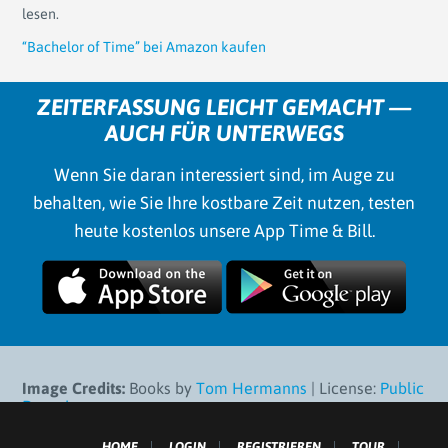
lesen.
“Bachelor of Time” bei Amazon kaufen
ZEITERFASSUNG LEICHT GEMACHT —
AUCH FÜR UNTERWEGS
Wenn Sie daran interessiert sind, im Auge zu
behalten, wie Sie Ihre kostbare Zeit nutzen, testen
heute kostenlos unsere App Time & Bill.
Image Credits:
Books by
Tom Hermanns
| License:
Public
Domain
.
HOME
LOGIN
REGISTRIEREN
TOUR