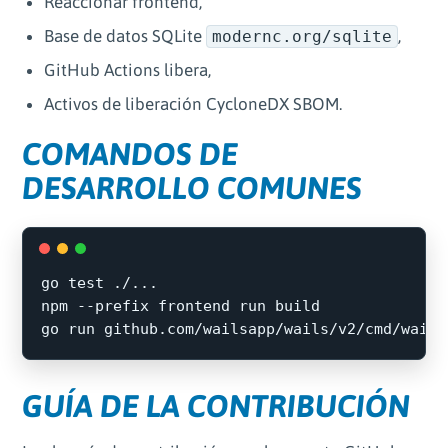
Reaccionar frontend,
Base de datos SQLite
,
modernc.org/sqlite
GitHub Actions libera,
Activos de liberación CycloneDX SBOM.
COMANDOS DE
DESARROLLO COMUNES
go 
test
 ./...

npm 
--prefix
 frontend run build

go run github.com/wailsapp/wails/v2/cmd/wails
GUÍA DE LA CONTRIBUCIÓN